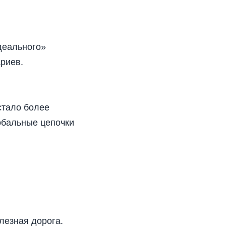
идеального»
ариев.
стало более
обальные цепочки
лезная дорога.