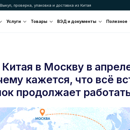
Выкуп, проверка, упаковка и доставка из Китая
Услуги
Товары
ВЭД и документы
Полезное
 Китая в Москву в апрел
чему кажется, что всё вс
нок продолжает работат