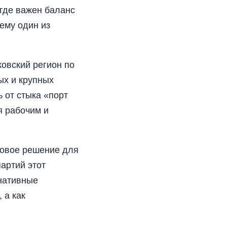
 где важен баланс
ему один из
ковский регион по
ых и крупных
ь от стыка «порт
я рабочим и
совое решение для
артий этот
нативные
 а как