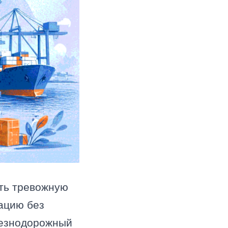
ать тревожную
уацию без
елезнодорожный