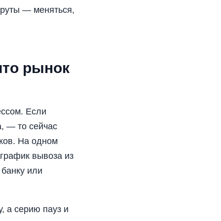
шруты — меняться,
что рынок
ессом. Если
, — то сейчас
ков. На одном
 график вывоза из
 банку или
, а серию пауз и