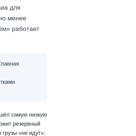
виа для
тно менее
ём» работает
Главная
стками
нашёл самую низкую
держит резервный
 грузы «не идут»: