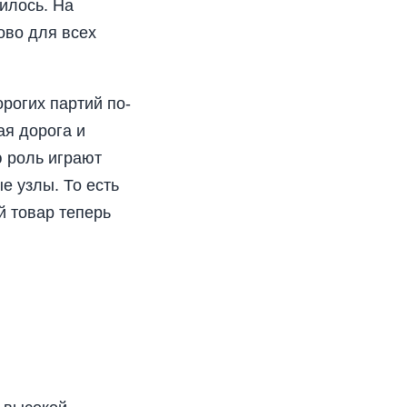
вилось. На
ково для всех
рогих партий по-
ая дорога и
ю роль играют
е узлы. То есть
й товар теперь