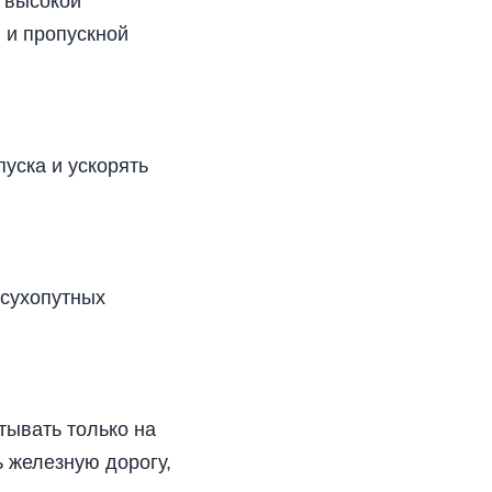
д высокой
 и пропускной
уска и ускорять
 сухопутных
тывать только на
 железную дорогу,