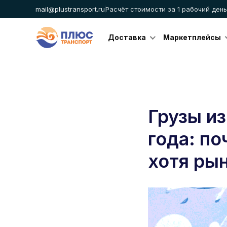
mail@plustransport.ru
Расчёт стоимости за 1 рабочий день
Доставка
Маркетплейсы
Грузы из
года: по
хотя ры