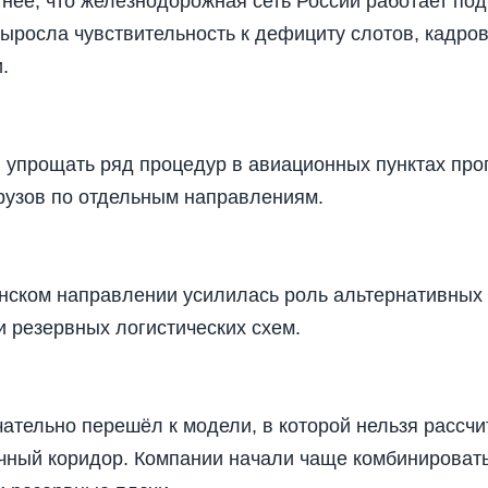
нее, что железнодорожная сеть России работает по
выросла чувствительность к дефициту слотов, кадров
.
 упрощать ряд процедур в авиационных пунктах проп
грузов по отдельным направлениям.
анском направлении усилилась роль альтернативных
 резервных логистических схем.
ательно перешёл к модели, в которой нельзя рассчи
чный коридор. Компании начали чаще комбинировать