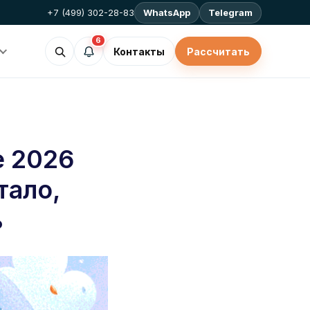
+7 (499) 302-28-83
WhatsApp
Telegram
6
Контакты
Рассчитать
е 2026
тало,
ь