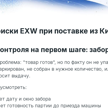
иски EXW при поставке из К
контроля на первом шаге: забо
облема: "товар готов", но по факту он не уп
аркирован, не собран в нужное количество, 
осит выдачу.
усмотреть:
ет дату и окно забора
яет готовность партии до приезда машины