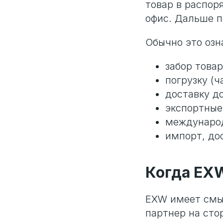
товар в распор
офис. Дальше п
Обычно это озна
забор това
погрузку (ч
доставку д
экспортные
междунаро
импорт, до
Когда EX
EXW имеет смыс
партнер на сто