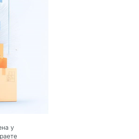
ена у
ираете