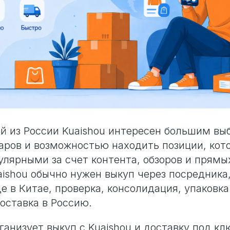
й из России Kuaishou интересен большим вы
аров и возможностью находить позиции, кот
улярными за счет контента, обзоров и прямы
uaishou обычно нужен выкуп через посредника
е в Китае, проверка, консолидация, упаковка
оставка в Россию.
рганизует выкуп с Kuaishou и доставку под к