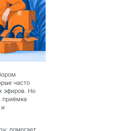
бором
орые часто
х эфиров. Но
, приёмка
 и
люч: помогает