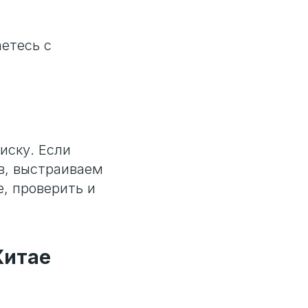
аетесь с
иску. Если
в, выстраиваем
е, проверить и
Китае