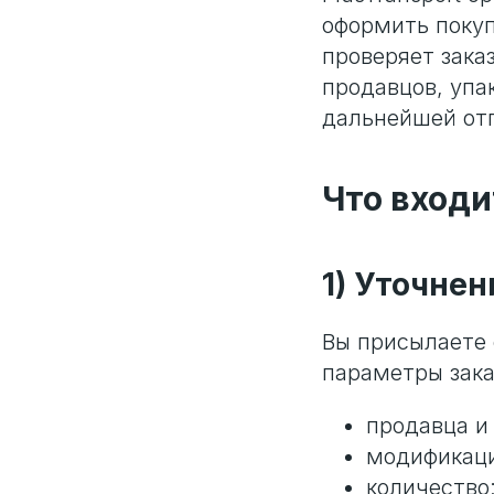
оформить покуп
проверяет зака
продавцов, упа
дальнейшей отп
Что входи
1) Уточнен
Вы присылаете 
параметры зака
продавца и
модификаци
количество