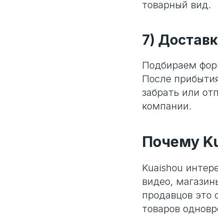
товарный вид.
7) Доставк
Подбираем форм
После прибытия
забрать или от
компании.
Почему Ku
Kuaishou интер
видео, магазин
продавцов это 
товаров одновр