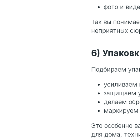
фото и вид
Так вы понимае
неприятных сюр
6) Упаков
Подбираем упак
усиливаем 
защищаем у
делаем обр
маркируем 
Это особенно в
для дома, техн