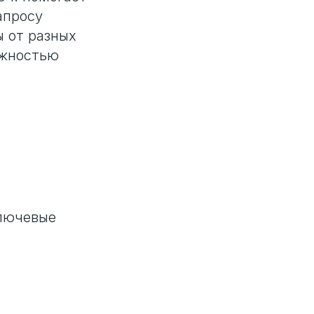
апросу
ы от разных
ожностью
ключевые