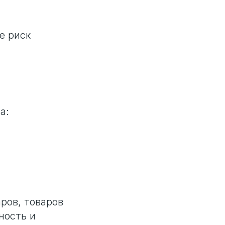
е риск
а:
ров, товаров
ность и