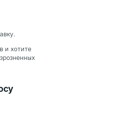
авку.
в и хотите
азрозненных
осу