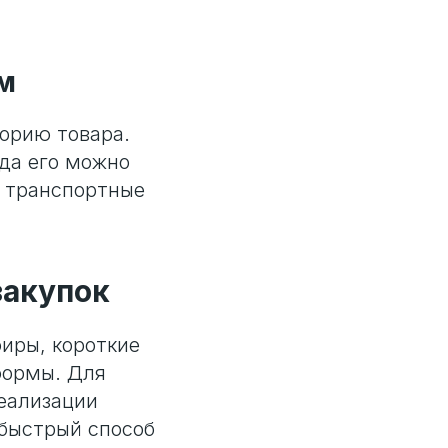
ам
орию товара.
уда его можно
е транспортные
закупок
фиры, короткие
формы. Для
реализации
 быстрый способ