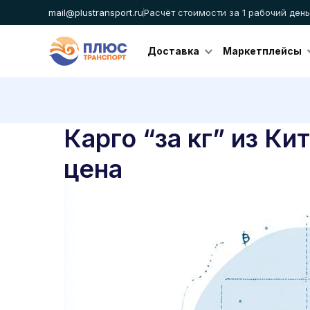
mail@plustransport.ru
Расчёт стоимости за 1 рабочий день
Доставка
Маркетплейсы
Карго “за кг” из Ки
цена