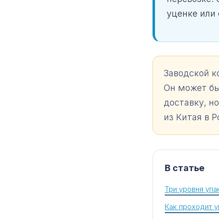
уценке или 
Заводской к
Он может бы
доставку, н
из Китая в 
В статье
Три уровня упа
Как проходит у