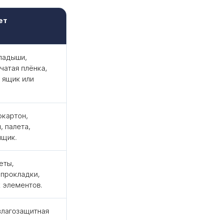
ет
ладыши,
чатая плёнка,
, ящик или
окартон,
, палета,
ящик.
еты,
 прокладки,
 элементов.
влагозащитная