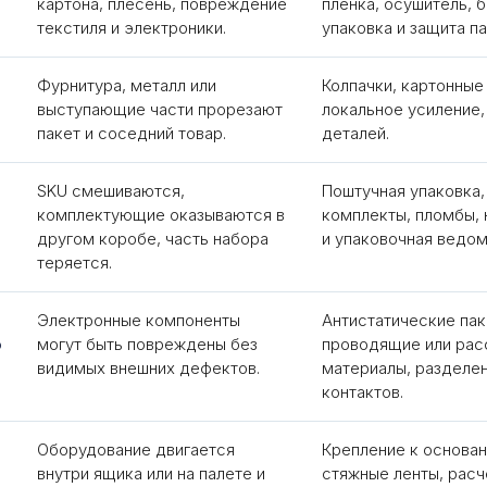
картона, плесень, повреждение
плёнка, осушитель, 
текстиля и электроники.
упаковка и защита п
Фурнитура, металл или
Колпачки, картонные 
выступающие части прорезают
локальное усиление,
пакет и соседний товар.
деталей.
SKU смешиваются,
Поштучная упаковка,
комплектующие оказываются в
комплекты, пломбы,
другом коробе, часть набора
и упаковочная ведом
теряется.
Электронные компоненты
Антистатические пак
о
могут быть повреждены без
проводящие или ра
видимых внешних дефектов.
материалы, разделен
контактов.
Оборудование двигается
Крепление к основан
внутри ящика или на палете и
стяжные ленты, расч