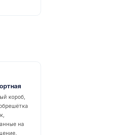
ортная
ый короб,
 обрешётка
к,
анные на
щение,