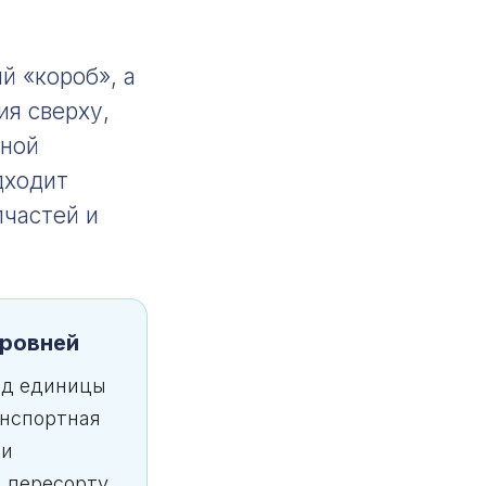
й «короб», а
ия сверху,
рной
дходит
пчастей и
уровней
ид единицы
анспортная
 и
 пересорту,