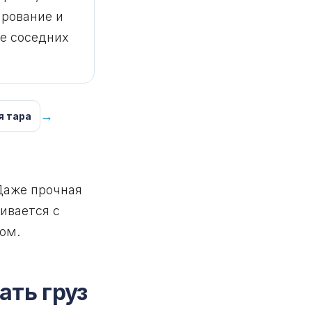
рование и
е соседних
→
я тара
Даже прочная
ивается с
ом.
ать груз