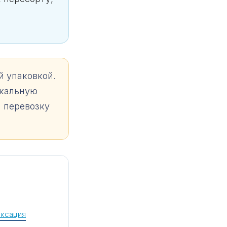
й упаковкой.
окальную
и перевозку
ксация