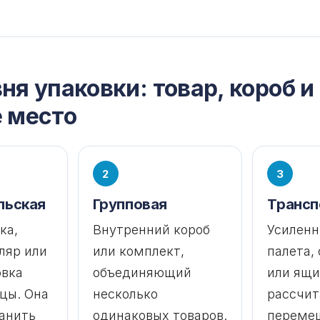
ня упаковки: товар, короб и
е место
2
3
льская
Групповая
Трансп
ка,
Внутренний короб
Усиленн
ляр или
или комплект,
палета,
овка
объединяющий
или ящи
цы. Она
несколько
рассчит
анить
одинаковых товаров.
переме