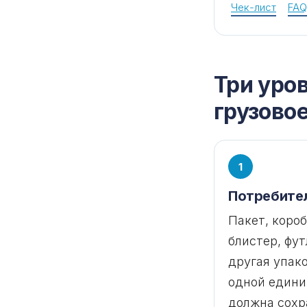
Чек-лист
FAQ
Три уров
грузово
1
Потребите
Пакет, короб
блистер, фут
другая упак
одной едини
должна сохр