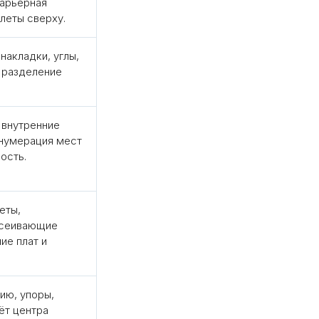
барьерная
алеты сверху.
накладки, углы,
 разделение
 внутренние
 нумерация мест
ость.
еты,
ссеивающие
ие плат и
ию, упоры,
ёт центра