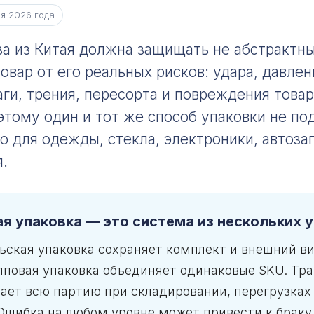
я 2026 года
за из Китая должна защищать не абстрактны
овар от его реальных рисков: удара, давлен
аги, трения, пересорта и повреждения това
этому один и тот же способ упаковки не по
 для одежды, стекла, электроники, автоза
.
я упаковка — это система из нескольких 
ьская упаковка сохраняет комплект и внешний в
упповая упаковка объединяет одинаковые SKU. Тр
ает всю партию при складировании, перегрузках
Ошибка на любом уровне может привести к браку,