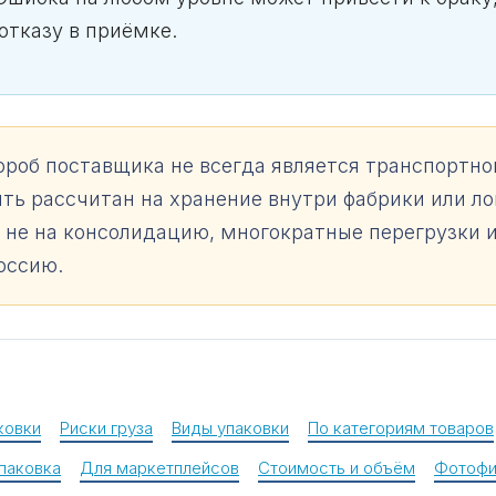
отказу в приёмке.
ороб поставщика не всегда является транспортно
ть рассчитан на хранение внутри фабрики или л
о не на консолидацию, многократные перегрузки 
Россию.
ковки
Риски груза
Виды упаковки
По категориям товаров
паковка
Для маркетплейсов
Стоимость и объём
Фотофи