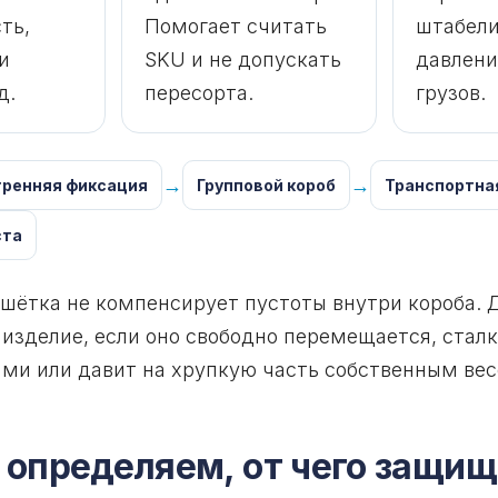
ть,
Помогает считать
штабели
и
SKU и не допускать
давлени
д.
пересорта.
грузов.
→
→
тренняя фиксация
Групповой короб
Транспортна
ста
шётка не компенсирует пустоты внутри короба. 
 изделие, если оно свободно перемещается, сталк
и или давит на хрупкую часть собственным вес
 определяем, от чего защищ