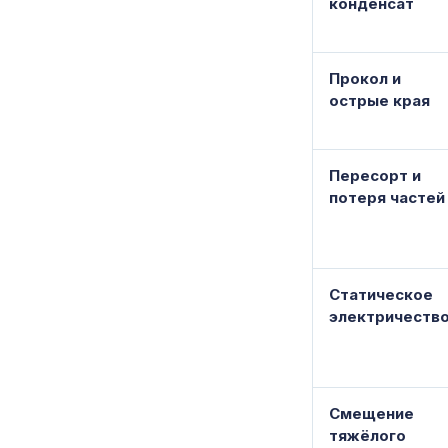
конденсат
Прокол и
острые края
Пересорт и
потеря частей
Статическое
электричеств
Смещение
тяжёлого