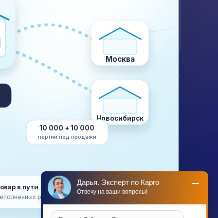
WhatsApp
Telegram
@plustransport.ru
Договор и реквизиты
Москва
КОМПАНИЯ
О компании
Кейсы
Новосибирск
Отзывы
10 000 + 10 000
Склады
партии под продажи
Вакансии
Платформы Китая
авке
Категории грузов
База знаний
Дарья. Эксперт по Карго
товар в пути → поставка на маркетплейс
Отвечу на ваши вопросы!
еполненных российских складов