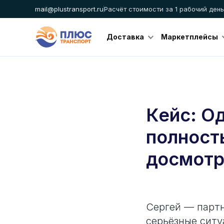
mail@plustransport.ru
Расчёт стоимости за 1 рабочий день
Доставка
Маркетплейсы
Кейс: О
полност
досмотр
Сергей — парт
серьёзные ситу