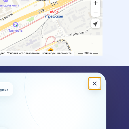
ЖНА КОНСУЛЬТАЦИЯ?
купке
ишите или позвоните — подскажем по стоимости,
кам, документам и ограничениям для вашего груза.
 (499) 302-28-83
Калькулятор
Контакты