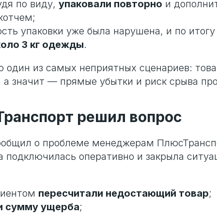
удя по виду,
упаковали повторно
и дополни
котчем;
сть упаковки уже была нарушена, и по итогу
оло 3 кг одежды
.
о один из самых неприятных сценариев: това
 а значит — прямые убытки и риск срыва пр
Транспорт решил вопрос
ообщил о проблеме менеджерам ПлюсТранспо
а подключилась оперативно и закрыла ситуа
лиентом
пересчитали недостающий товар
;
и сумму ущерба
;