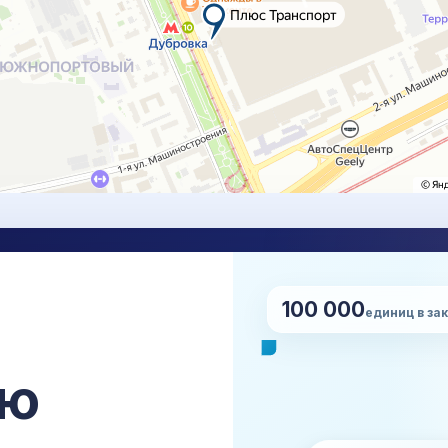
100 000
НУ
единиц в за
Нап
сро
ставка, проверка, упаковка,
сю
апе.
+7