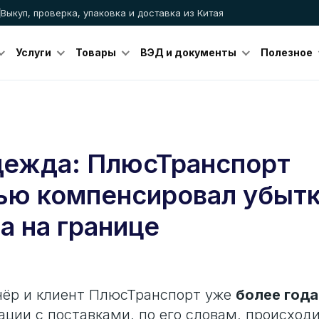
Выкуп, проверка, упаковка и доставка из Китая
Услуги
Товары
ВЭД и документы
Полезное
дежда: ПлюсТранспорт
ью компенсировал убытк
а на границе
нёр и клиент ПлюсТранспорт уже
более года
ации с поставками, по его словам, происход