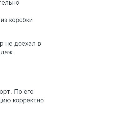
тельно
 из коробки
р не доехал в
одаж.
рт. По его
цию корректно