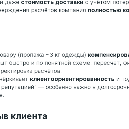
ли даже
стоимость доставки
с учётом потер
верждения расчётов компания
полностью к
товару (пропажа ~3 кг одежды)
компенсиров
рыт быстро и по понятной схеме: пересчёт, ф
рректировка расчётов.
чёркивает
клиентоориентированность
и то
с репутацией” — особенно важно в долгосроч
е.
ыв клиента