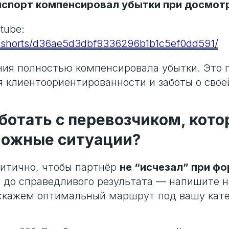
спорт компенсировал убытки при досмот
tube:
ru/shorts/d36ae5d3dbf9336296b1b1c5ef0dd591/
ния полностью компенсировала убытки. Это 
я клиентоориентированности и заботы о свое
ботать с перевозчиком, кот
ложные ситуации?
ритично, чтобы партнёр
не “исчезал” при ф
 до справедливого результата — напишите 
скажем оптимальный маршрут под вашу кате