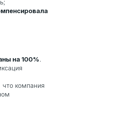
ь;
омпенсировала
аны на 100%
.
иксация
, что компания
ном