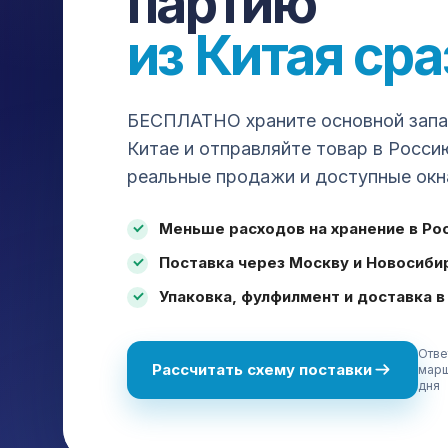
партию
ПЛАТФОРМЫ ДЛЯ ЗАКУПКИ
из Китая сра
1688
Taobao
Pinduoduo
Poizon
Alibaba
DHgate
Yiwugo
Chinagoods
Gongchang
Tm
Dangdang
AliExpress
Douyin
Kuaishou
Xi
БЕСПЛАТНО храните основной запас
Китае и отправляйте товар в Росси
реальные продажи и доступные окн
ДОСТАВКА
УСЛУ
Все способы доставки
Выкуп 
Меньше расходов на хранение в Ро
Авиа
Оплат
Авто
Прове
Поставка через Москву и Новосиби
ЖД
Склад
Упаковка, фулфилмент и доставка в
Море
Упаков
Карго из Китая
Страх
Белая доставка
Фулфи
Отве
Товары для маркетплейсов
Тамож
Рассчитать схему поставки
марш
Доставка станков из Китая
Все у
дня
Калькулятор