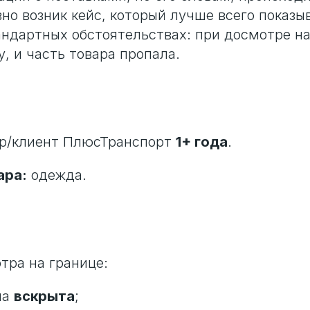
вно возник кейс, который лучше всего показы
андартных обстоятельствах: при досмотре на
, и часть товара пропала.
е
ёр/клиент ПлюсТранспорт
1+ года
.
ара:
одежда.
тра на границе:
ла
вскрыта
;