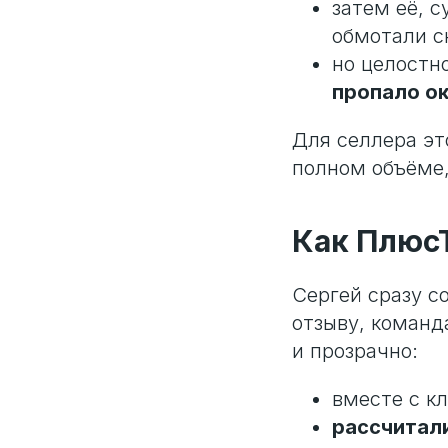
затем её, с
обмотали с
но целостно
пропало ок
Для селлера эт
полном объёме,
Как Плюс
Сергей сразу с
отзыву, команд
и прозрачно:
вместе с к
рассчитал