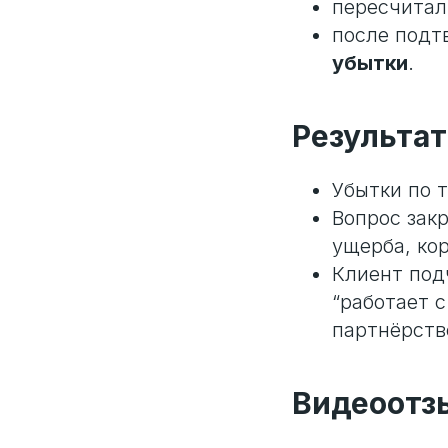
пересчита
после подт
убытки
.
Результат
Убытки по 
Вопрос зак
ущерба, ко
Клиент под
“работает 
партнёрств
Видеоотз