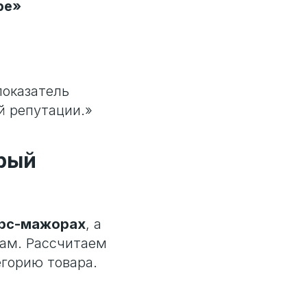
ре»
показатель
й репутации.»
орый
орс-мажорах
, а
нам. Рассчитаем
горию товара.