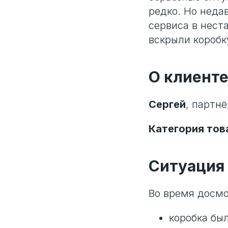
редко. Но неда
сервиса в нест
вскрыли коробку
О клиент
Сергей
, партн
Категория тов
Ситуация
Во время досмо
коробка бы