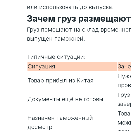
или использовать до выпуска.
Зачем груз размещают
Груз помещают на склад временного
выпущен таможней.
Типичные ситуации:
Ситуация
Зач
Нужн
Товар прибыл из Китая
пров
Груз
Документы ещё не готовы
зав
Това
Назначен таможенный
можн
досмотр