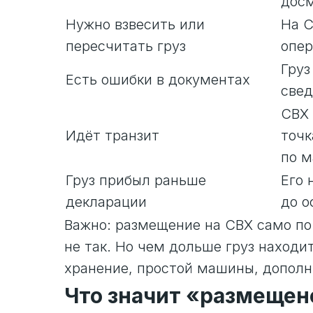
дос
Нужно взвесить или
На С
пересчитать груз
опер
Груз
Есть ошибки в документах
све
СВХ 
Идёт транзит
точк
по 
Груз прибыл раньше
Его 
декларации
до 
Важно: размещение на СВХ само по 
не так. Но чем дольше груз находи
хранение, простой машины, дополн
Что значит «размещен