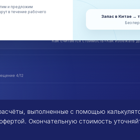
лмент из Китая
Справочник по белой дост
тим и предложим
енное оформление
Документы для ввоза
рут в течение рабочего
слуги
Договор и реквизиты
Запас в Китае → 
Контакты
Без пер
•
Как считается стоимость
Как избежать д
мещение 4/12
е расчёты, выполненные с помощью калькуля
 офертой. Окончательную стоимость уточняй