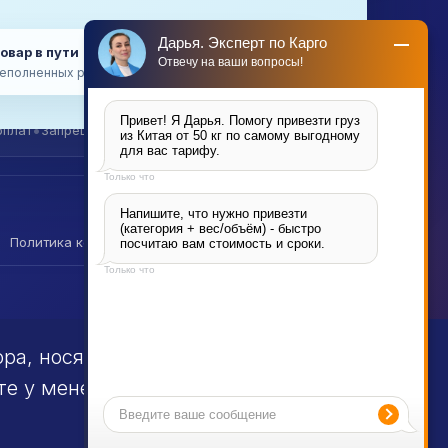
авке
Категории грузов
База знаний
Дарья. Эксперт по Карго
товар в пути → поставка на маркетплейс
Отвечу на ваши вопросы!
еполненных российских складов
Привет! Я Дарья. Помогу привезти груз 
•
•
оплат
Запрещённые товары
Карго vs белая доставка
из Китая от 50 кг по самому выгодному 
для вас тарифу.
Только что
Напишите, что нужно привезти 
(категория + вес/объём) - быстро 
Политика конфиденциальности
Файлы cookie
Реквизиты
посчитаю вам стоимость и сроки.
Только что
Калькулятор
•
Telegram
•
WhatsApp
тора, носят информационный
те у менеджера.