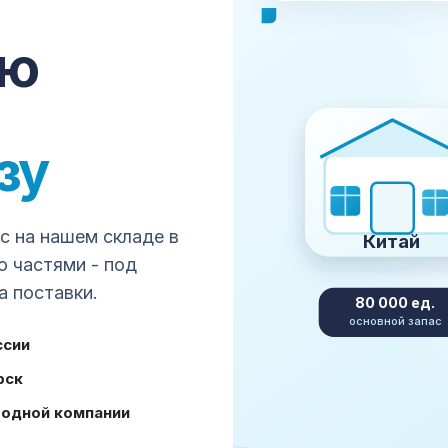
сро
ставка, проверка, упаковка,
сю
апе.
+7
Все платформы →
зу
Made-in-China
Global Sources
all
JD.com
VIP.com
Suning
mail
aohongshu
Weidian
Xianyu
 на нашем складе в
Китай
ю частями - под
а поставки.
80 000 ед.
ГИ
КЛИЕНТАМ
основной запас
товара из Китая
FAQ
ссии
а поставщику
Как считается стоимость
рка товара
Карго или белая доставка
рск
 и консолидация
Запрещённые товары
 одной компании
ка груза
Подбор кода ТН ВЭД
ование
Глоссарий ВЭД и логистики