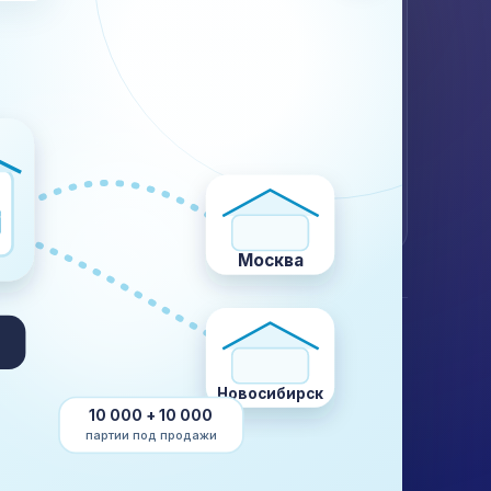
кам, документам и ограничениям для вашего груза.
 (499) 302-28-83
Калькулятор
Контакты
WhatsApp
Telegram
@plustransport.ru
Договор и реквизиты
Москва
КОМПАНИЯ
О компании
Кейсы
Новосибирск
Отзывы
10 000 + 10 000
Склады
партии под продажи
Вакансии
Платформы Китая