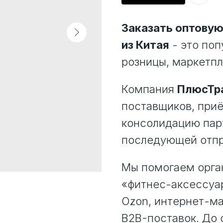
Заказать оптовую
из Китая
- это поп
розницы, маркетпл
Компания
ПлюсТр
поставщиков, приё
консолидацию парт
последующей отпр
Мы помогаем орган
«фитнес-аксессуаро
Ozon, интернет-ма
B2B-поставок. До