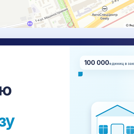
100 000
НУ
единиц в за
Нап
сро
ставка, проверка, упаковка,
сю
апе.
+7
Все платформы →
зу
Made-in-China
Global Sources
all
JD.com
VIP.com
Suning
mail
aohongshu
Weidian
Xianyu