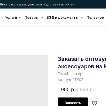
Выкуп, проверка, упаковка и доставка из Китая
Услуги
Товары
ВЭД и документы
Полезное
Заказать оптову
аксессуаров из 
ПлюсТранспорт
Артикул:
PT-102
1 000
р.
9 999
р.
Заказать