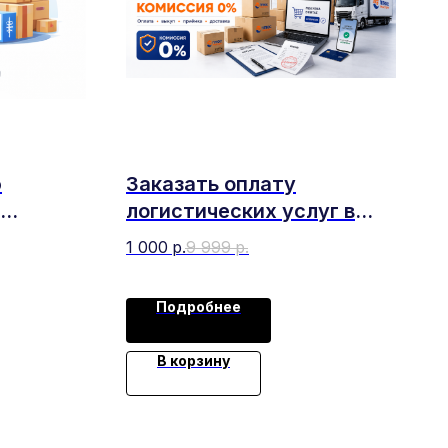
ю
Заказать оплату
логистических услуг в
итая
Китай
1 000
р.
9 999
р.
Подробнее
В корзину