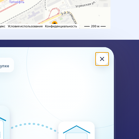
ЖНА КОНСУЛЬТАЦИЯ?
купке
ишите или позвоните — подскажем по стоимости,
кам, документам и ограничениям для вашего груза.
 (499) 302-28-83
Калькулятор
Контакты
WhatsApp
Telegram
@plustransport.ru
Договор и реквизиты