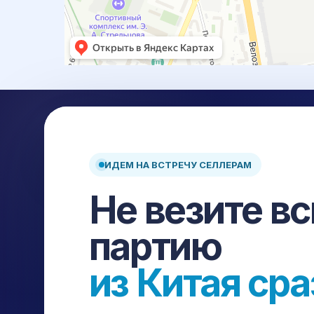
ИДЕМ НА ВСТРЕЧУ СЕЛЛЕРАМ
Доставка и выкуп товаров из Китая: карго, белая до
Не везите в
склад, страхование и сопровождение на каждом эт
Авиа
Авто
ЖД
Море
партию
ПЛАТФОРМЫ ДЛЯ ЗАКУПКИ
из Китая сра
1688
Taobao
Pinduoduo
Poizon
Alibaba
DHgate
Yiwugo
Chinagoods
Gongchang
Tm
Dangdang
AliExpress
Douyin
Kuaishou
Xi