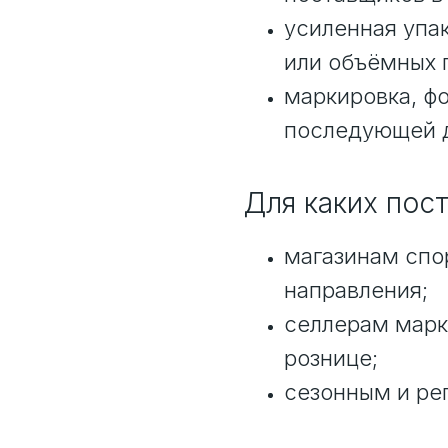
усиленная упа
или объёмных 
маркировка, фо
последующей д
Для каких пос
магазинам спор
направления;
селлерам марк
рознице;
сезонным и ре