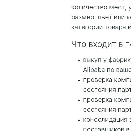
количество мест, 
размер, цвет или 
категории товара и
Что входит в 
выкуп у фабрик
Alibaba по ваш
проверка компл
состояния пар
проверка компл
состояния пар
консолидация з
поставщиков в 