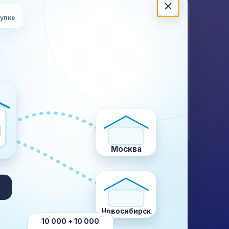
ЖНА КОНСУЛЬТАЦИЯ?
купке
ишите или позвоните — подскажем по стоимости,
кам, документам и ограничениям для вашего груза.
 (499) 302-28-83
Калькулятор
Контакты
WhatsApp
Telegram
@plustransport.ru
Договор и реквизиты
Москва
КОМПАНИЯ
О компании
Кейсы
Новосибирск
Отзывы
10 000 + 10 000