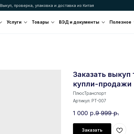
Выкуп, проверка, упаковка и доставка из Китая
Услуги
Товары
ВЭД и документы
Полезное
Заказать выкуп 
купли-продажи
ПлюсТранспорт
Артикул:
PT-007
1 000
р.
9 999
р.
Заказать