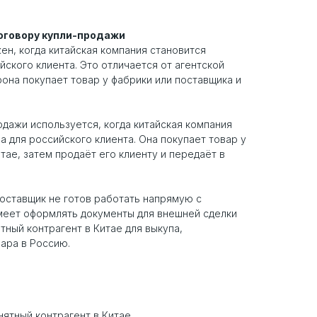
договору купли-продажи
ен, когда китайская компания становится
ского клиента. Это отличается от агентской
рона покупает товар у фабрики или поставщика и
одажи используется, когда китайская компания
а для российского клиента. Она покупает товар у
тае, затем продаёт его клиенту и передаёт в
поставщик не готов работать напрямую с
меет оформлять документы для внешней сделки
тный контрагент в Китае для выкупа,
вара в Россию.
нятный контрагент в Китае