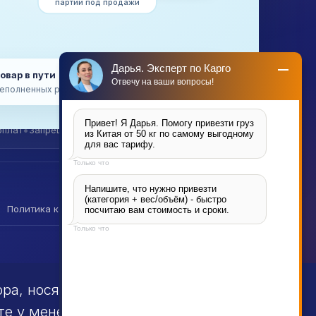
Склады
партии под продажи
Вакансии
Платформы Китая
авке
Категории грузов
База знаний
Дарья. Эксперт по Карго
товар в пути → поставка на маркетплейс
Отвечу на ваши вопросы!
еполненных российских складов
Привет! Я Дарья. Помогу привезти груз 
•
•
оплат
Запрещённые товары
Карго vs белая доставка
из Китая от 50 кг по самому выгодному 
для вас тарифу.
Только что
Напишите, что нужно привезти 
(категория + вес/объём) - быстро 
Политика конфиденциальности
Файлы cookie
Реквизиты
посчитаю вам стоимость и сроки.
Только что
Калькулятор
•
Telegram
•
WhatsApp
тора, носят информационный
те у менеджера.