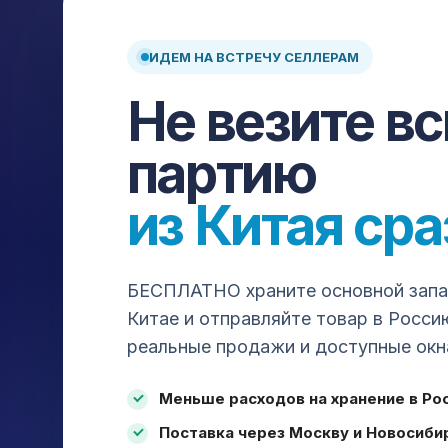
ИДЕМ НА ВСТРЕЧУ СЕЛЛЕРАМ
Доставка и выкуп товаров из Китая: карго, белая до
Не везите в
склад, страхование и сопровождение на каждом эт
Авиа
Авто
ЖД
Море
партию
ПЛАТФОРМЫ ДЛЯ ЗАКУПКИ
из Китая сра
1688
Taobao
Pinduoduo
Poizon
Alibaba
DHgate
Yiwugo
Chinagoods
Gongchang
Tm
Dangdang
AliExpress
Douyin
Kuaishou
Xi
БЕСПЛАТНО храните основной запас
Китае и отправляйте товар в Росси
реальные продажи и доступные окн
ДОСТАВКА
УСЛУ
Все способы доставки
Выкуп 
Меньше расходов на хранение в Ро
Авиа
Оплат
Авто
Прове
Поставка через Москву и Новосиби