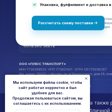
ЖД
Склад
Упаковка, фулфилмент и доставка в
Море
Упаков
Карго из Китая
Страх
Белая доставка
Фулфи
Отве
Товары для маркетплейсов
Тамож
Рассчитать схему поставки
марш
Доставка станков из Китая
Все у
дня
Калькулятор
ПОЛЕЗНО ЗНАТЬ
ООО «ПЛЮС ТРАНСПОРТ»
ИНН 7736368533 · КПП 773601001 · ОГРН 1257700182167
Юр. адрес: 119331, г. Москва, пр-кт Вернадского, дом 29, по
Мы используем файлы cookie, чтобы
©
2026
Плюс Транспорт
•
Главная
•
Контакты
сайт работал корректно и был
удобнее для вас.
Продолжая пользоваться сайтом, вы
Цены, указанные на сайте, а такж
соглашаетесь с их использованием.
характер и не являются публичной