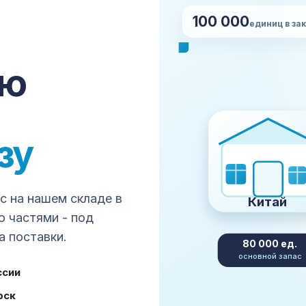
100 000
НУ
единиц в за
Нап
сро
ставка, проверка, упаковка,
сю
апе.
+7
Все платформы →
зу
Made-in-China
Global Sources
all
JD.com
VIP.com
Suning
mail
aohongshu
Weidian
Xianyu
 на нашем складе в
Китай
ю частями - под
а поставки.
80 000 ед.
ГИ
КЛИЕНТАМ
основной запас
товара из Китая
FAQ
ссии
а поставщику
Как считается стоимость
рка товара
Карго или белая доставка
рск