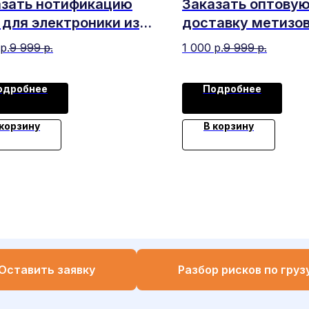
азать нотификацию
Заказать оптову
для электроники из
доставку метизов
ая
крепежа из Китая
р.
9 999
р.
1 000
р.
9 999
р.
одробнее
Подробнее
 корзину
В корзину
Оставить заявку
Разбор рисков по груз