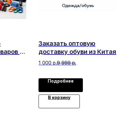
ю
Заказать оптовую
варов из
доставку обуви из Китая
1 000
р.
9 999
р.
Подробнее
В корзину