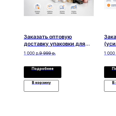
Заказать оптовую
Зака
доставку упаковки для
(ус
косметики из Китая
1 000
р.
9 999
р.
1 000
Подробнее
П
В корзину
В