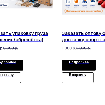
зать упаковку груза
Заказать оптову
иление/обрешётка)
доставку спортто
Китая
р.
9 999
р.
1 000
р.
9 999
р.
одробнее
Подробнее
 корзину
В корзину