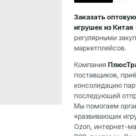
Заказать оптову
игрушек из Китая
регулярными заку
маркетплейсов.
Компания
ПлюсТр
поставщиков, приё
консолидацию парт
последующей отпр
Мы помогаем орган
«развивающих игру
Ozon, интернет-ма