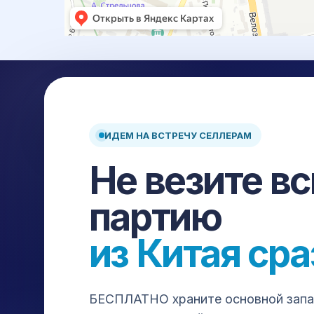
ИДЕМ НА ВСТРЕЧУ СЕЛЛЕРАМ
Доставка и выкуп товаров из Китая: карго, белая до
Не везите в
склад, страхование и сопровождение на каждом эт
Авиа
Авто
ЖД
Море
партию
ПЛАТФОРМЫ ДЛЯ ЗАКУПКИ
из Китая сра
1688
Taobao
Pinduoduo
Poizon
Alibaba
DHgate
Yiwugo
Chinagoods
Gongchang
Tm
Dangdang
AliExpress
Douyin
Kuaishou
Xi
БЕСПЛАТНО храните основной запас