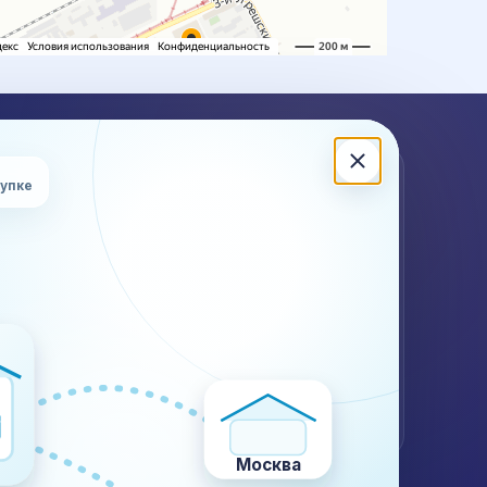
ЖНА КОНСУЛЬТАЦИЯ?
купке
ишите или позвоните — подскажем по стоимости,
кам, документам и ограничениям для вашего груза.
 (499) 302-28-83
Калькулятор
Контакты
WhatsApp
Telegram
@plustransport.ru
Договор и реквизиты
Москва