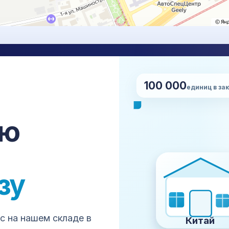
100 000
НУ
единиц в за
Нап
сро
ставка, проверка, упаковка,
сю
апе.
+7
Все платформы →
зу
Made-in-China
Global Sources
all
JD.com
VIP.com
Suning
mail
aohongshu
Weidian
Xianyu
 на нашем складе в
Китай