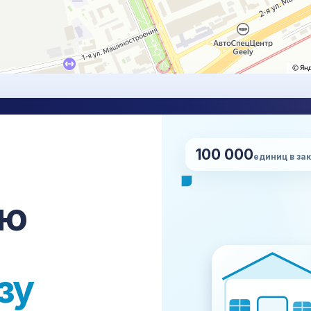
100 000
НУ
единиц в за
Нап
сро
ставка, проверка, упаковка,
сю
апе.
+7
Все платформы →
зу
Made-in-China
Global Sources
all
JD.com
VIP.com
Suning
mail