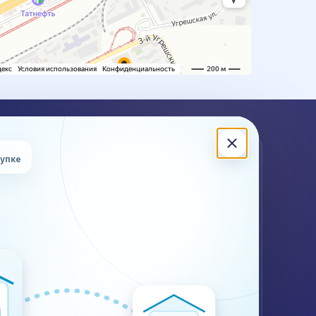
ЖНА КОНСУЛЬТАЦИЯ?
купке
ишите или позвоните — подскажем по стоимости,
кам, документам и ограничениям для вашего груза.
 (499) 302-28-83
Калькулятор
Контакты
WhatsApp
Telegram
@plustransport.ru
Договор и реквизиты