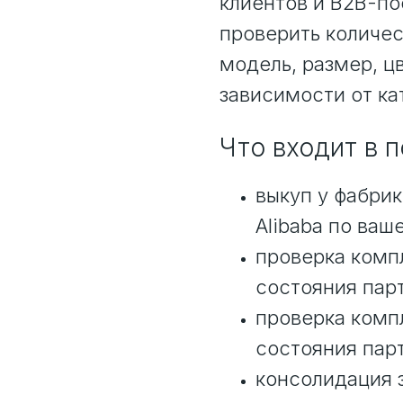
клиентов и B2B-по
проверить количес
модель, размер, ц
зависимости от ка
Что входит в 
выкуп у фабрик
Alibaba по ваш
проверка компл
состояния пар
проверка компл
состояния пар
консолидация з