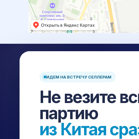
ИДЕМ НА ВСТРЕЧУ СЕЛЛЕРАМ
Доставка и выкуп товаров из Китая: карго, белая до
Не везите в
склад, страхование и сопровождение на каждом эт
Авиа
Авто
ЖД
Море
партию
ПЛАТФОРМЫ ДЛЯ ЗАКУПКИ
из Китая сра
1688
Taobao
Pinduoduo
Poizon
Alibaba
DHgate
Yiwugo
Chinagoods
Gongchang
Tm