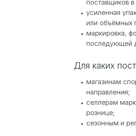
поставщиков в 
усиленная упа
или объёмных 
маркировка, фо
последующей д
Для каких пос
магазинам спор
направления;
селлерам марк
рознице;
сезонным и ре