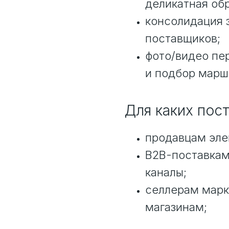
деликатная обр
консолидация з
поставщиков;
фото/видео пе
и подбор марш
Для каких пос
продавцам эле
B2B-поставкам
каналы;
селлерам марк
магазинам;