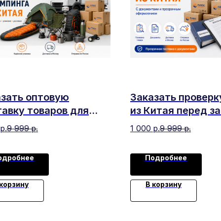
азать оптовую
Заказать проверк
авку товаров для
из Китая перед з
зма и кемпинга из
р.
9 999
р.
1 000
р.
9 999
р.
ая
одробнее
Подробнее
 корзину
В корзину