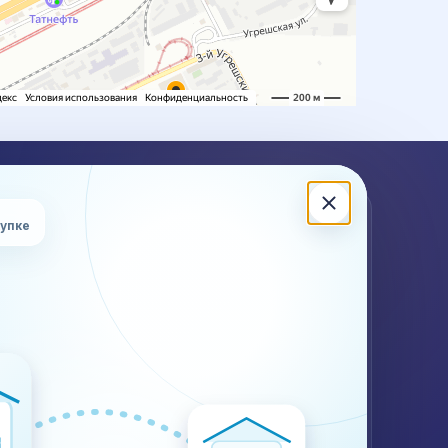
ЖНА КОНСУЛЬТАЦИЯ?
купке
ишите или позвоните — подскажем по стоимости,
кам, документам и ограничениям для вашего груза.
 (499) 302-28-83
Калькулятор
Контакты
WhatsApp
Telegram
@plustransport.ru
Договор и реквизиты