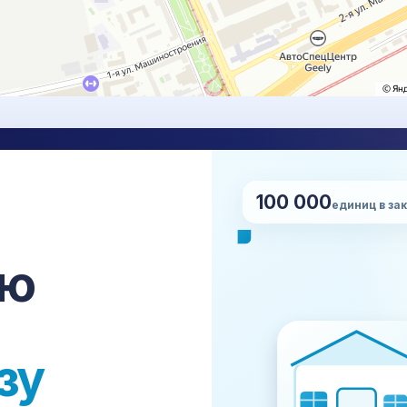
100 000
НУ
единиц в за
Нап
сро
ставка, проверка, упаковка,
сю
апе.
+7
Все платформы →
зу
Made-in-China
Global Sources
all
JD.com
VIP.com
Suning
mail