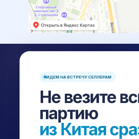
ИДЕМ НА ВСТРЕЧУ СЕЛЛЕРАМ
Доставка и выкуп товаров из Китая: карго, белая до
Не везите в
склад, страхование и сопровождение на каждом эт
Авиа
Авто
ЖД
Море
партию
ПЛАТФОРМЫ ДЛЯ ЗАКУПКИ
из Китая сра
1688
Taobao
Pinduoduo
Poizon
Alibaba
DHgate
Yiwugo
Chinagoods
Gongchang
Tm