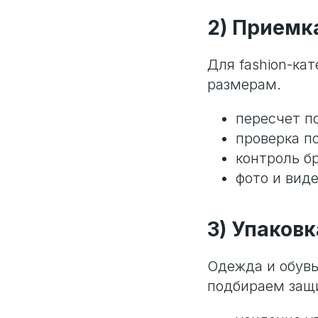
2) Приемк
Для fashion-ка
размерам.
пересчет п
проверка п
контроль б
фото и виде
3) Упаков
Одежда и обувь
подбираем защи