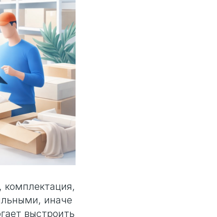
, комплектация,
ильными, иначе
огает выстроить