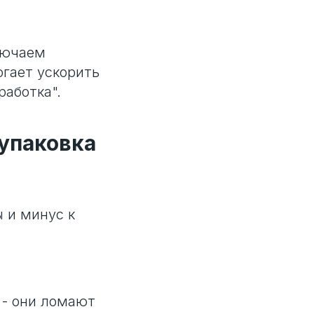
лючаем
огает ускорить
работка".
упаковка
ы и минус к
 - они ломают