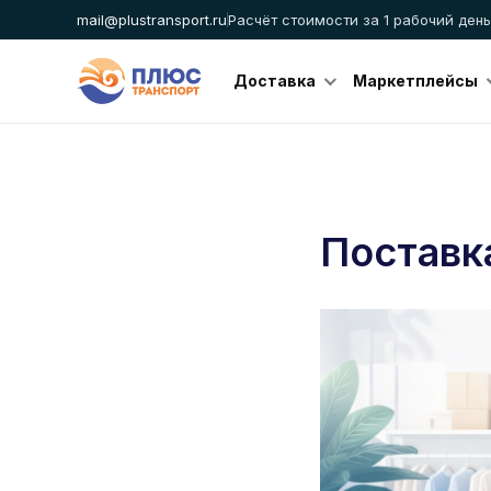
mail@plustransport.ru
Расчёт стоимости за 1 рабочий день
Доставка
Маркетплейсы
Поставка