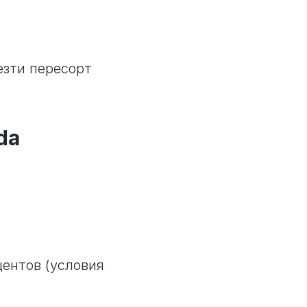
езти пересорт
da
центов (условия