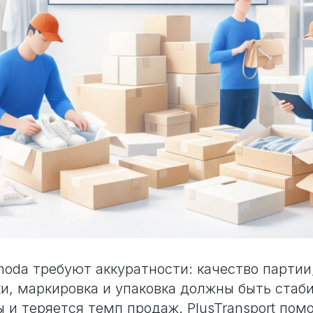
oda требуют аккуратности: качество партии
и, маркировка и упаковка должны быть стаб
ы и теряется темп продаж. PlusTransport пом