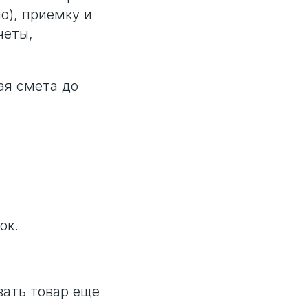
о), приемку и
четы,
.
ая смета до
ок.
вать товар еще