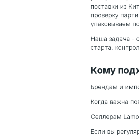
поставки из Ки
проверку парти
упаковываем по
Наша задача - 
старта, контро
Кому под
Брендам и импо
Когда важна по
Селлерам Lamo
Если вы регуля