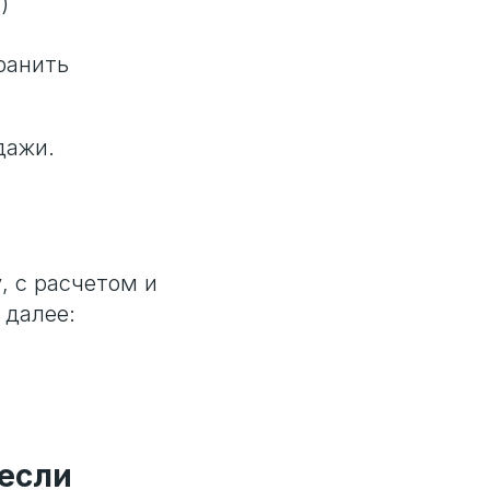
)
ранить
дажи.
, с расчетом и
 далее:
(если