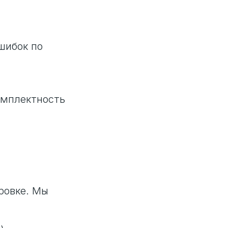
шибок по
омплектность
ровке. Мы